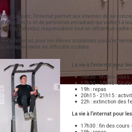
 vue parc, l’internat permet aux internes de se concentr
 d’éducateurs et de personnel encadrant qui veillent à leur
tant qu’individus responsables tout en offrant un cadre d
ie à l’internat, pour les élèves scolarisés jusqu’en termin
 les apprenants en difficulté scolaire.
La vie à l’internat pour l
16h30 : fin des cours 
17h30 - 18h45 : Etude 
19h : repas
20h15 - 21h15 : activi
22h : extinction des f
La vie à l’internat pour l
17h30 : fin des cours 