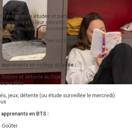
er sur leurs études et participer à des activités
 bien-être et à leur sécurité.
e vie stimulant et sécurisant.
ale. Parfois, un soutien scolaire et un
es apprenants en collège et lycée :
- Goûter et détente au foyer
surveillée
tés, jeux, détente (ou étude surveillée le mercredi)
eux
es apprenants en BTS :
- Goûter