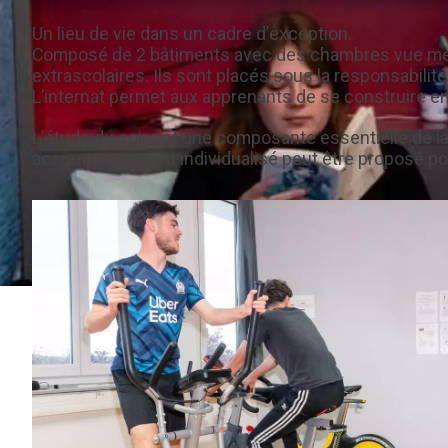
Un lieu de vie dans un cadre d’exception.
Composé de 2 bâtiments avec des chambres vue mer ou
extrascolaires. Ils sont placés sous la responsabilité
L’internat permet aux apprenants de se construire en 
L’étude du soir est une composante essentielle de la v
accompagnement individualisé peut être proposé pour