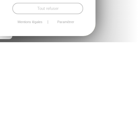
Tout refuser
Mentions légales
Paramétrer
Le site de
Ecole Saint Ilan
(https://www.saintilan.fr) est
édité par Ecole Saint Ilan dont l'adresse est
52 Rue de
Saint Ilan, 22360 Langueux
, numéro de siret
38330152000011
immatriculée au registre nationale des
entreprises.
Données personnelles
Conformément à la loi n°78-17 du 6 janvier 1978
modifiée et au Règlement (UE) 2016/679 relatif à la
protection des données à caractère personnel, vous
disposez des droits suivants sur vos données :
Droit d'accès,