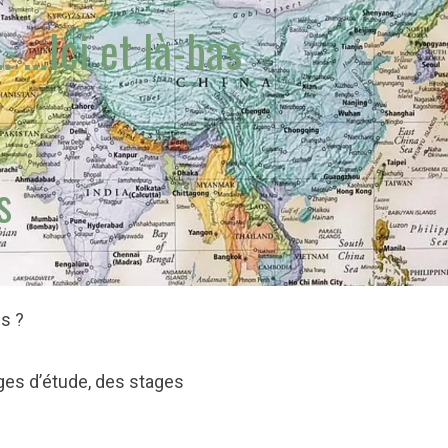
e…
…Ici et là-bas
s
s ?
yages d’étude, des stages