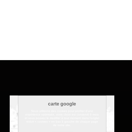
carte google
Nous utilisons des cookies pour profiter d'une
expérience optimisée, votre choix est conservé 6 mois
et vous pouvez le modifier à tout moment dans l'onglet
réduit « cookies » en bas à gauche de chaque page
de notre site.